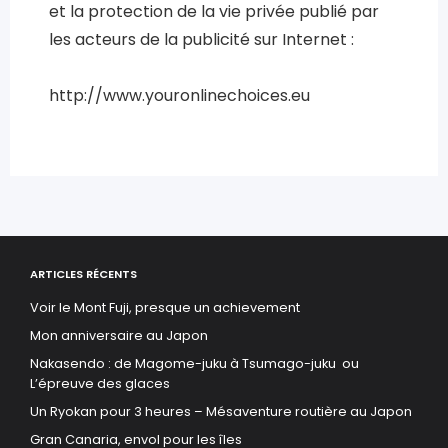
et la protection de la vie privée publié par
les acteurs de la publicité sur Internet :
http://www.youronlinechoices.eu
ARTICLES RÉCENTS
Voir le Mont Fuji, presque un achievement
Mon anniversaire au Japon
Nakasendo : de Magome-juku à Tsumago-juku ou
L’épreuve des glaces
Un Ryokan pour 3 heures – Mésaventure routière au Japon
Gran Canaria, envol pour les îles