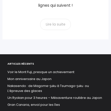
lignes qui suivent !
Lire la suite
ARTICLES RÉCENTS
Voir le Mont Fuji, presque un achievement
Mon anniversaire au Japon
Nakasendo : de Magome-juku à Tsumago-juku ou
L’épreuve des glaces
Un Ryokan pour 3 heures – Mésaventure routière au Japon
Gran Canaria, envol pour les îles