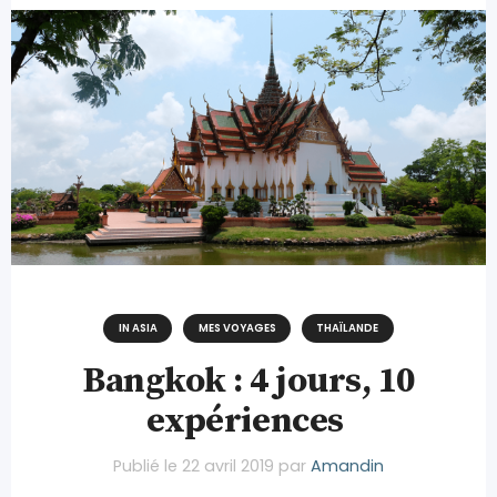
IN ASIA
MES VOYAGES
THAÏLANDE
Bangkok : 4 jours, 10
expériences
Publié le
22 avril 2019
par
Amandin