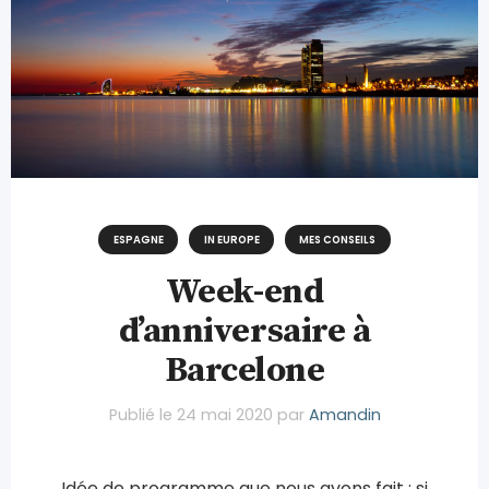
ESPAGNE
IN EUROPE
MES CONSEILS
Week-end
d’anniversaire à
Barcelone
Publié le
24 mai 2020
par
Amandin
Idée de programme que nous avons fait ; si