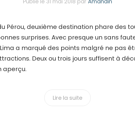
Publié le
31 mai 2018
par
Amandin
du Pérou, deuxième destination phare des tou
onnes surprises. Avec presque un sans faute
 Lima a marqué des points malgré ne pas êtr
ractions. Deux ou trois jours suffisent à décou
un aperçu.
Lire la suite