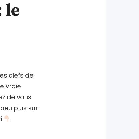
 le
es clefs de
e vraie
ez de vous
peu plus sur
ci
.