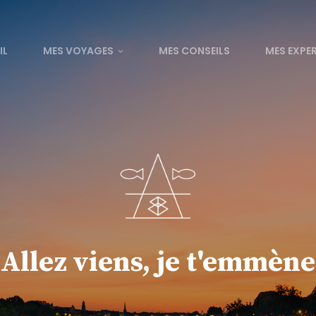
IL
MES VOYAGES
MES CONSEILS
MES EXPE
Allez viens, je t'emmène