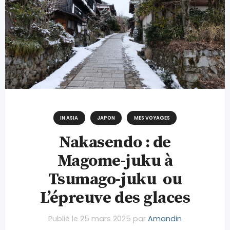
IN ASIA
JAPON
MES VOYAGES
Nakasendo : de
Magome-juku à
Tsumago-juku ou
L’épreuve des glaces
Publié le
25 mars 2025
par
Amandin