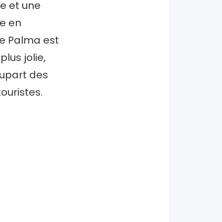
e et une
le en
 de Palma est
lus jolie,
lupart des
ouristes.