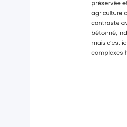
préservée e
agriculture d
contraste av
bétonné, indu
mais c’est i
complexes hô