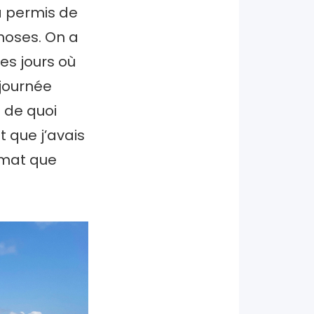
 a permis de
choses. On a
es jours où
 journée
; de quoi
t que j’avais
ormat que