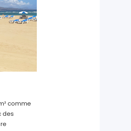
 km² comme
c des
ore