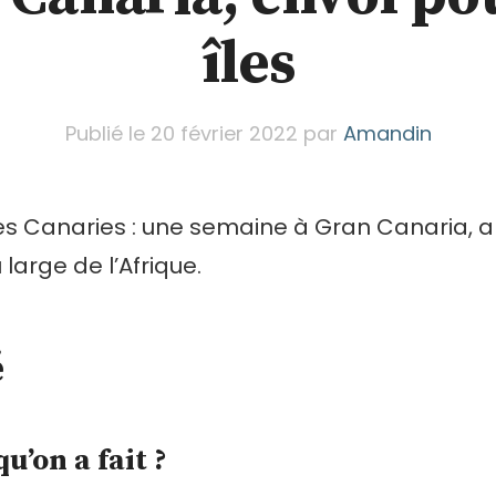
îles
Publié le
20 février 2022
par
Amandin
les Canaries : une semaine à Gran Canaria, a
large de l’Afrique.
é
qu’on a fait ?