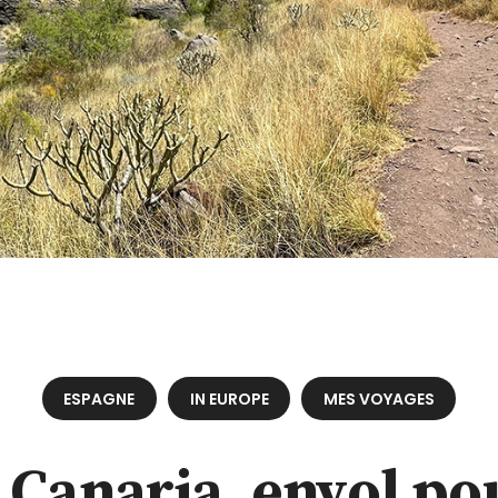
ESPAGNE
IN EUROPE
MES VOYAGES
 Canaria, envol pou