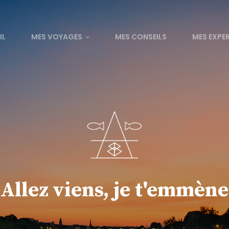
IL
MES VOYAGES
MES CONSEILS
MES EXPE
Allez viens, je t'emmène