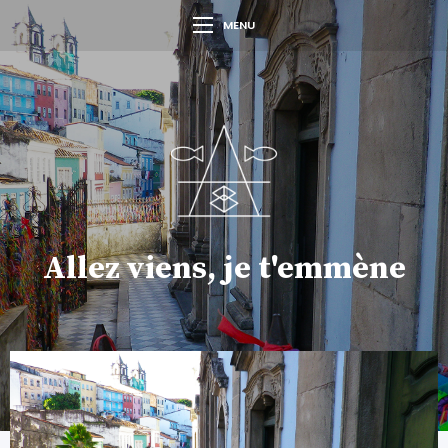
MENU
Allez viens, je t'emmène