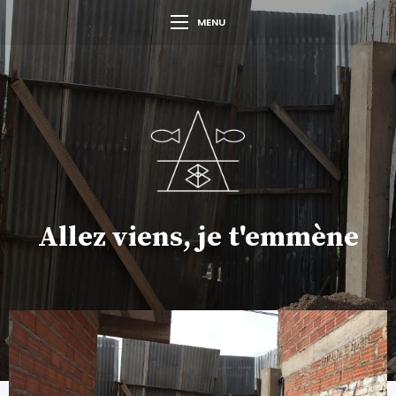
MENU
Allez viens, je t'emmène