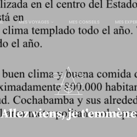
IL
MES VOYAGES
MES CONSEILS
MES EXPE
Allez viens, je t'emmène