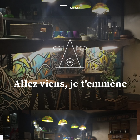
MENU
Allez viens, je t'emmène