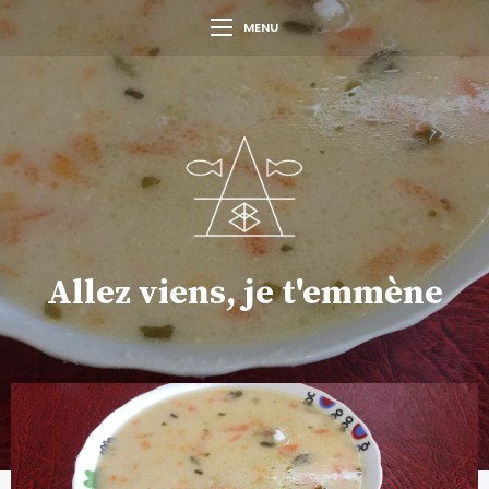
MENU
Allez viens, je t'emmène