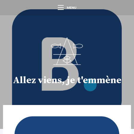
MENU
Allez viens, je t'emmène