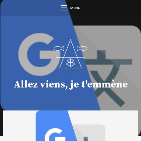
MENU
Allez viens, je t'emmène