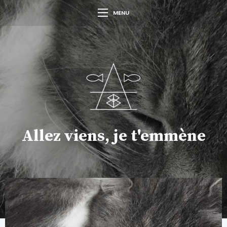
MENU
Allez viens, je t'emmène