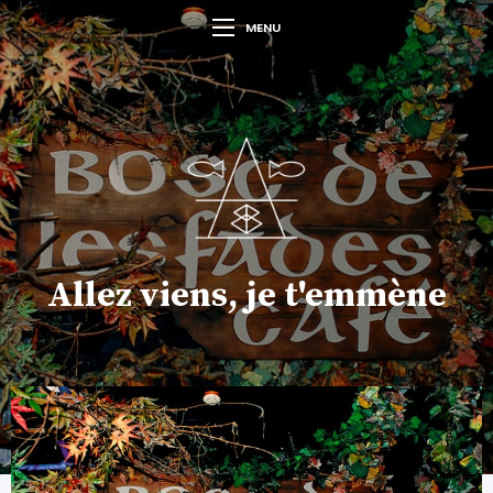
MENU
Allez viens, je t'emmène