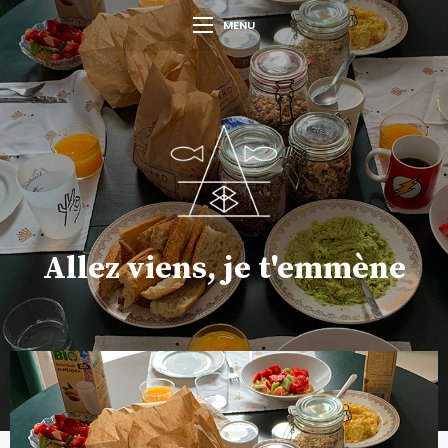
MENU
Allez viens, je t'emmène