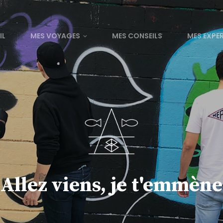
IL
MES VOYAGES
MES CONSEILS
MES EXPE
Allez viens, je t'emmène