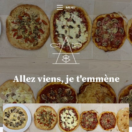
MENU
Allez viens, je t'emmène