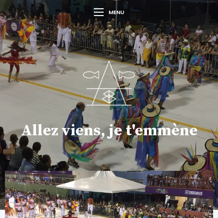
MENU
Allez viens, je t'emmène