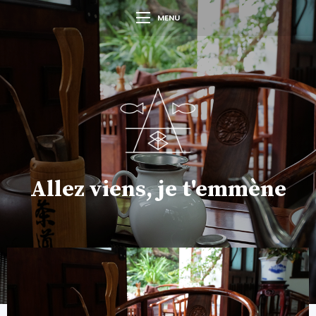
MENU
Allez viens, je t'emmène