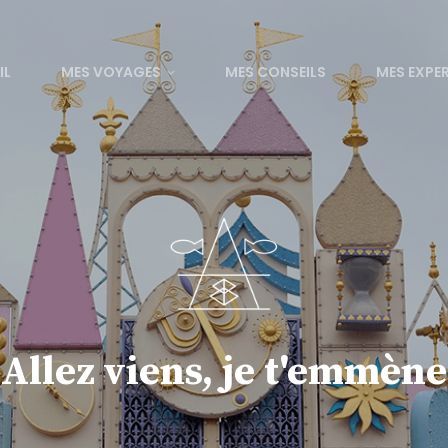
IL
MES VOYAGES
MES CONSEILS
MES EXPE
Allez viens, je t'emmène