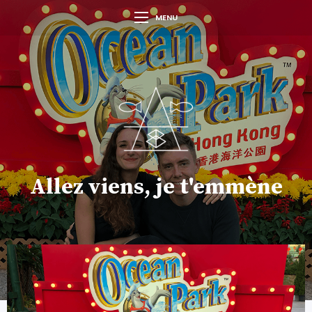
MENU
Allez viens, je t'emmène