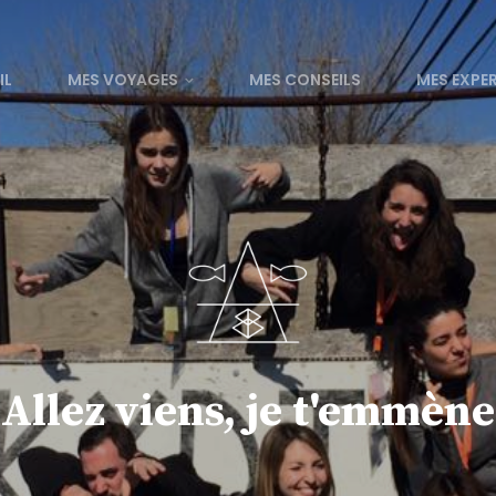
IL
MES VOYAGES
MES CONSEILS
MES EXPE
Allez viens, je t'emmène