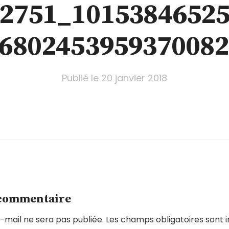
2751_1015384652
680245395937008
Publié le
20 janvier 2018
 commentaire
-mail ne sera pas publiée.
Les champs obligatoires sont 