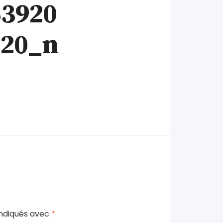
53920
220_n
indiqués avec
*