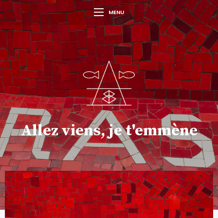
MENU
Allez viens, je t'emmène