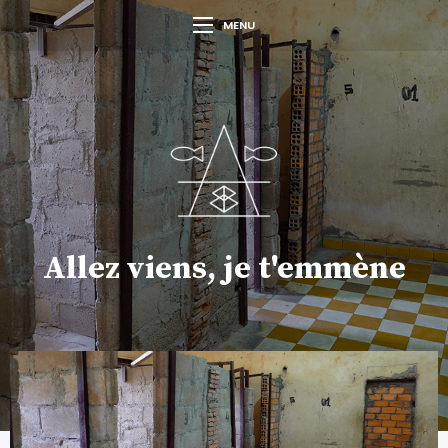
MENU
Allez viens, je t'emmène