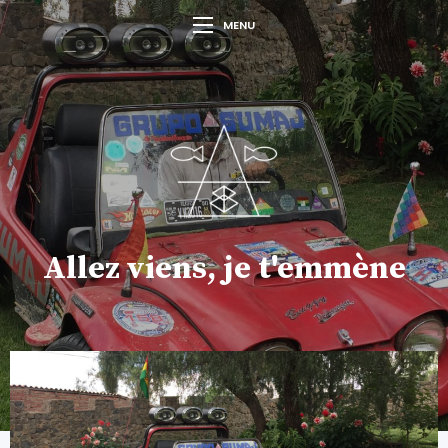
MENU
Allez viens, je t'emmène