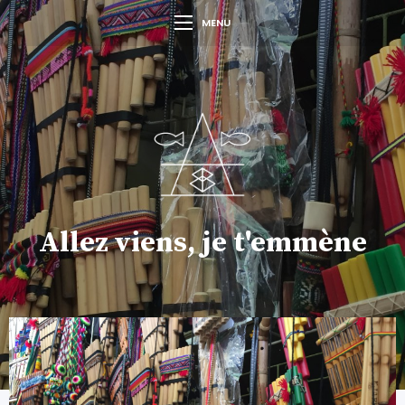
MENU
Allez viens, je t'emmène