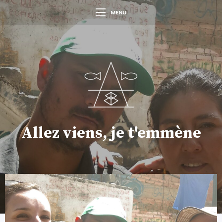
MENU
Allez viens, je t'emmène