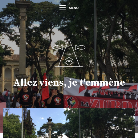
MENU
Allez viens, je t'emmène