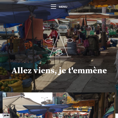
MENU
Allez viens, je t'emmène