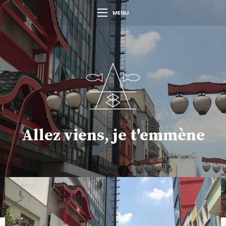
MENU
Allez viens, je t'emmène