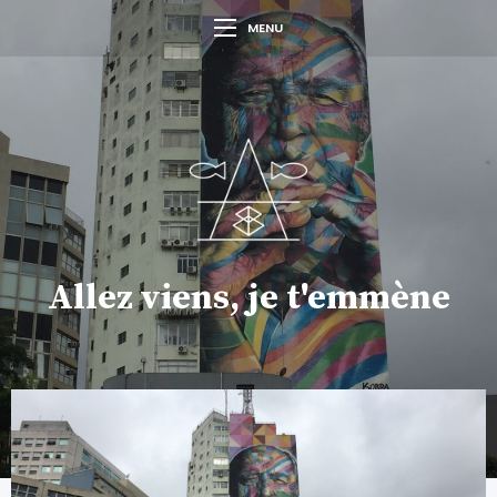
MENU
Allez viens, je t'emmène