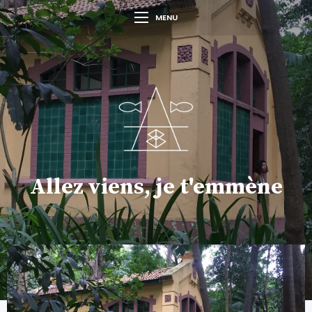
MENU
Allez viens, je t'emmène