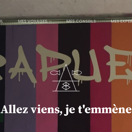
IL
MES VOYAGES
MES CONSEILS
MES EXPE
Allez viens, je t'emmène