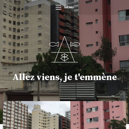
MENU
Allez viens, je t'emmène