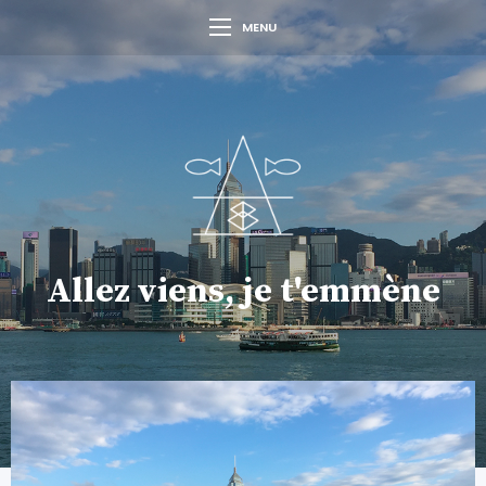
MENU
Allez viens, je t'emmène