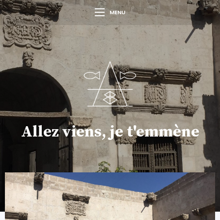
MENU
Allez viens, je t'emmène