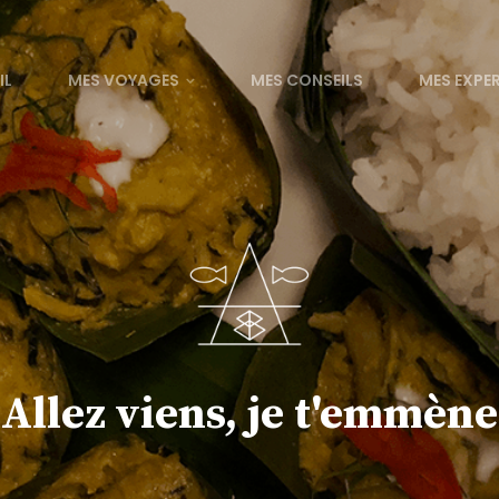
IL
MES VOYAGES
MES CONSEILS
MES EXPE
Allez viens, je t'emmène