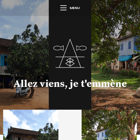
MENU
Allez viens, je t'emmène