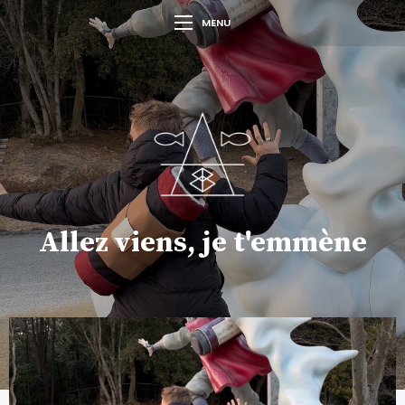
MENU
Allez viens, je t'emmène