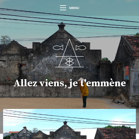
MENU
Allez viens, je t'emmène