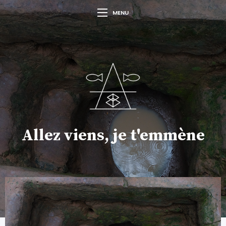
MENU
Allez viens, je t'emmène