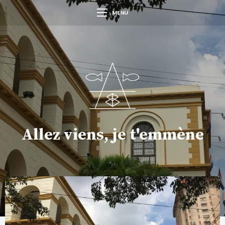
MENU
Allez viens, je t'emmène