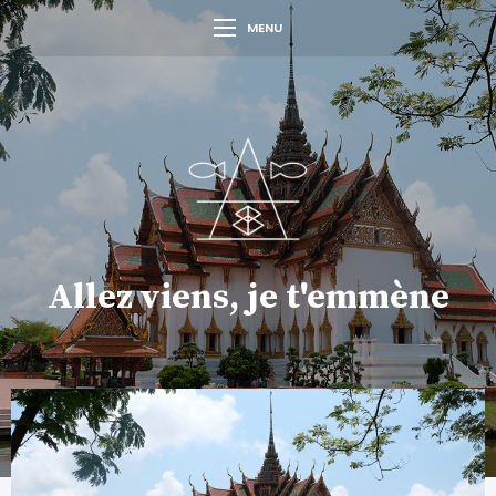
MENU
Allez viens, je t'emmène