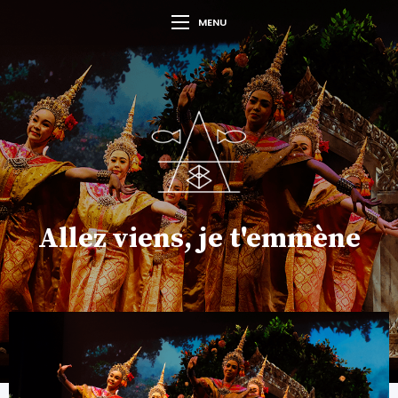
MENU
Allez viens, je t'emmène