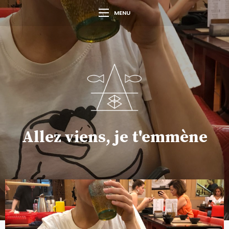
MENU
Allez viens, je t'emmène