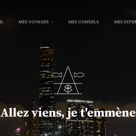
IL
MES VOYAGES
MES CONSEILS
MES EXPE
Allez viens, je t'emmène