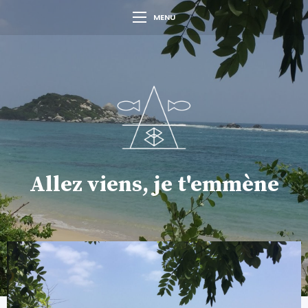
MENU
Allez viens, je t'emmène