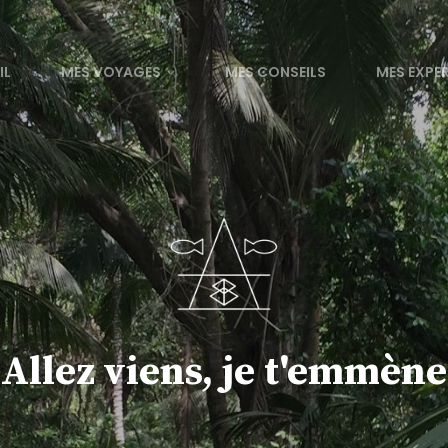
IL
MES VOYAGES
MES CONSEILS
MES EXPE
Allez viens, je t'emmène