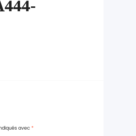
A444-
indiqués avec
*