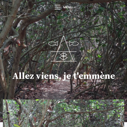
MENU
Allez viens, je t'emmène